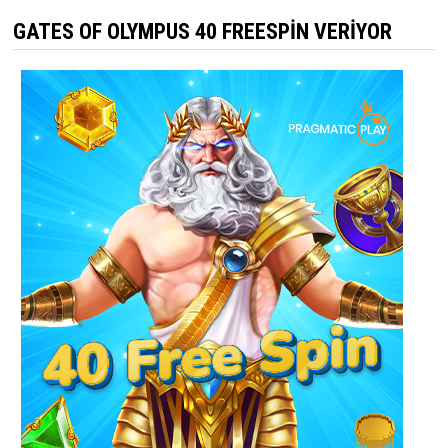
GATES OF OLYMPUS 40 FREESPIN VERIYOR