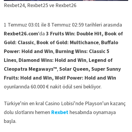
Rexbet24, Rexbet25 ve Rexbet26
1 Temmuz 03:01 ile 8 Temmuz 02:59 tarihleri arasında
Rexbet26.com
‘da
3 Fruits Win: Double Hit, Book of
Gold: Classic
,
Book of Gold: Multichance
,
Buffalo
Power: Hold and Win
,
Burning Wins: Classic 5
Lines
,
Diamond Wins: Hold and Win
,
Legend of
Cleopatra Megaways™
,
Solar Queen, Super Sunny
Fruits: Hold and Win, Wolf Power: Hold and Win
oyunlarında 60.000 € nakit ödül seni bekliyor.
Türkiye’nin en kral Casino Lobisi’nde Playson’un kazanç
dolu slotlarını hemen
Rexbet
hesabında oynamaya
başla.