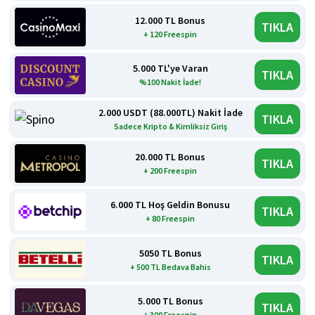
12.000 TL Bonus
TIKLA
+ 120 Freespin
5.000 TL'ye Varan
TIKLA
%100 Nakit İade!
2.000 USDT (88.000TL) Nakit İade
TIKLA
Sadece Kripto & Kimliksiz Giriş
20.000 TL Bonus
TIKLA
+ 200 Freespin
6.000 TL Hoş Geldin Bonusu
TIKLA
+ 80 Freespin
5050 TL Bonus
TIKLA
+ 500 TL Bedava Bahis
5.000 TL Bonus
TIKLA
+ 300 Freespin