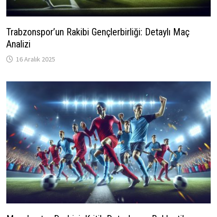
Trabzonspor’un Rakibi Gençlerbirliği: Detaylı Maç
Analizi
16 Aralık 2025