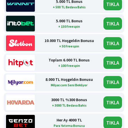
5.000 TL Bonus
TIKLA
+ 500 TL Bedava Bahis
5.000 TL Bonus
TIKLA
+ 150 Freespin
10.000 TL Hoşgeldin Bonusu
TIKLA
+ 50 Freespin
Toplam 6.000 TL Bonus
TIKLA
+ 100 Freespin
8.000 TL Hoşgeldin Bonusu
TIKLA
Milyar.com Seni Bekliyor
3000 TL %300 Bonus
TIKLA
+ 3000 TL Bedava Bahis
Her Ay 4000 TL
TIKLA
Para Yatırma Bonusu