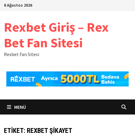
İçeriğe
8 Ağustos 2026
geç
Rexbet Giriş – Rex
Bet Fan Sitesi
Rexbet Fan Sitesi
MENÜ
ETIKET:
REXBET ŞIKAYET