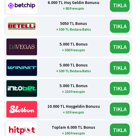
6.000 TL Hoş Geldin Bonusu
TIKLA
+ 80 Freespin
5050 TL Bonus
TIKLA
+ 500 TL Bedava Bahis
5.000 TL Bonus
TIKLA
+ 300 Freespin
5.000 TL Bonus
TIKLA
+ 500 TL Bedava Bahis
5.000 TL Bonus
TIKLA
+ 150 Freespin
10.000 TL Hoşgeldin Bonusu
TIKLA
+ 50 Freespin
Toplam 6.000 TL Bonus
TIKLA
+ 100 Freespin