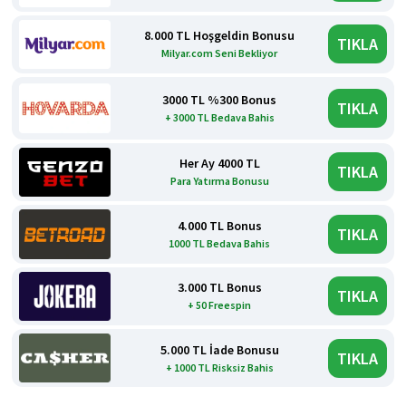
8.000 TL Hoşgeldin Bonusu
TIKLA
Milyar.com Seni Bekliyor
3000 TL %300 Bonus
TIKLA
+ 3000 TL Bedava Bahis
Her Ay 4000 TL
TIKLA
Para Yatırma Bonusu
4.000 TL Bonus
TIKLA
1000 TL Bedava Bahis
3.000 TL Bonus
TIKLA
+ 50 Freespin
5.000 TL İade Bonusu
TIKLA
+ 1000 TL Risksiz Bahis