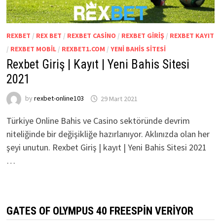
REXBET
/
REX BET
/
REXBET CASINO
/
REXBET GIRIŞ
/
REXBET KAYIT
/
REXBET MOBIL
/
REXBET1.COM
/
YENI BAHIS SITESI
Rexbet Giriş | Kayıt | Yeni Bahis Sitesi
2021
by
rexbet-online103
29 Mart 2021
Türkiye Online Bahis ve Casino sektöründe devrim
niteliğinde bir değişikliğe hazırlanıyor. Aklınızda olan her
şeyi unutun. Rexbet Giriş | kayıt | Yeni Bahis Sitesi 2021
…
GATES OF OLYMPUS 40 FREESPIN VERIYOR