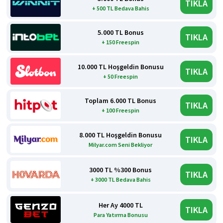
TIKLA
+ 500 TL Bedava Bahis
5.000 TL Bonus
TIKLA
+ 150 Freespin
10.000 TL Hoşgeldin Bonusu
TIKLA
+ 50 Freespin
Toplam 6.000 TL Bonus
TIKLA
+ 100 Freespin
8.000 TL Hoşgeldin Bonusu
TIKLA
Milyar.com Seni Bekliyor
3000 TL %300 Bonus
TIKLA
+ 3000 TL Bedava Bahis
Her Ay 4000 TL
TIKLA
Para Yatırma Bonusu