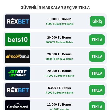
GÜVENİLİR MARKALAR SEÇ VE TIKLA
5.000 TL Bonus
GİRİŞ
5000 TL Bedava Bahis
20.000 TL Bonus
TIKLA
5000 TL Bedava Bahis
20.000 TL Bonus
TIKLA
3000 TL Bedava Bahis
20.000 TL Bonus
TIKLA
+ 5.000 TL Bedava Bahis
5.000 TL Bonus
TIKLA
5.000 TL Bedava Bahis
12.000 TL Bonus
TIKLA
+ 120 Freespin