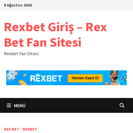
İçeriğe
8 Ağustos 2026
geç
Rexbet Giriş – Rex
Bet Fan Sitesi
Rexbet Fan Sitesi
MENÜ
REX BET
/
REXBET