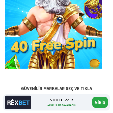
GÜVENİLİR MARKALAR SEÇ VE TIKLA
5.000 TL Bonus
GİRİŞ
5000 TL Bedava Bahis