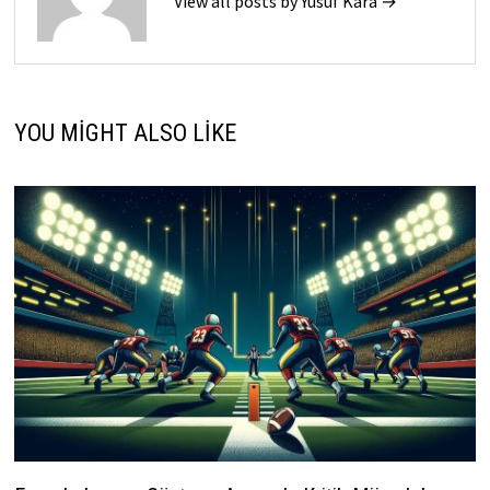
View all posts by Yusuf Kara →
YOU MIGHT ALSO LIKE