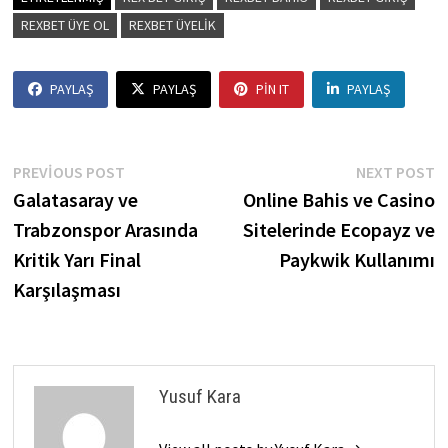
REXBET ÜYE OL
REXBET ÜYELIK
PAYLAŞ
PAYLAŞ
PIN IT
PAYLAŞ
Yazı
Previous
N
PREVIOUS POST
NEXT POST
post:
p
Galatasaray ve
Online Bahis ve Casino
gezinmesi
Trabzonspor Arasında
Sitelerinde Ecopayz ve
Kritik Yarı Final
Paykwik Kullanımı
Karşılaşması
Yusuf Kara